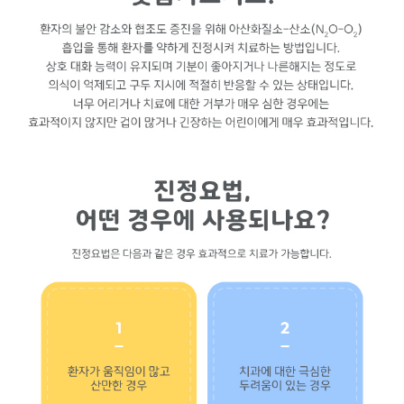
외상치료
과잉치수술
소아교정치