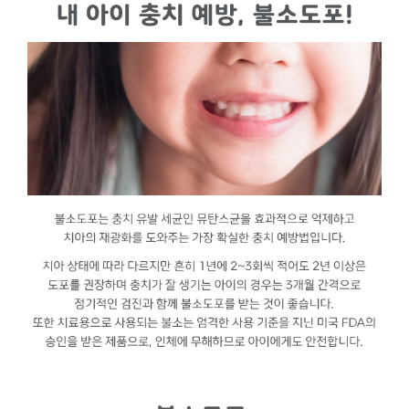
외상치료
과잉치수술
소아교정치